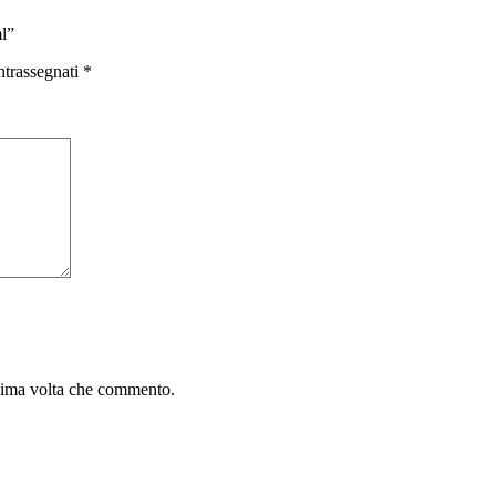
l”
ntrassegnati
*
ssima volta che commento.