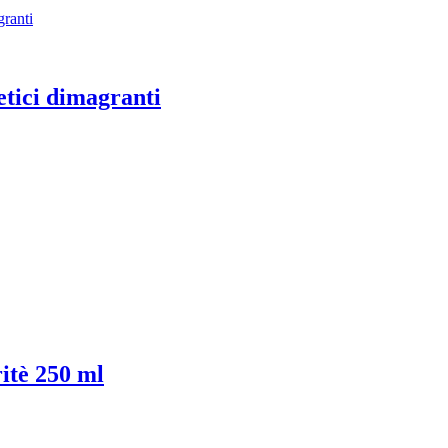
etici dimagranti
itè 250 ml