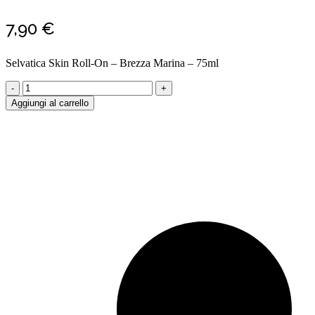
7,90
€
Selvatica Skin Roll-On – Brezza Marina – 75ml
Selvatica
Skin
Aggiungi al carrello
Roll-
On
-
Brezza
Marina
-
75ml
quantity