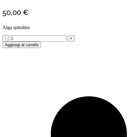
50,00
€
Alga spirulina
Sapone
Alga
Aggiungi al carrello
spirulina
2
Kg
quantity