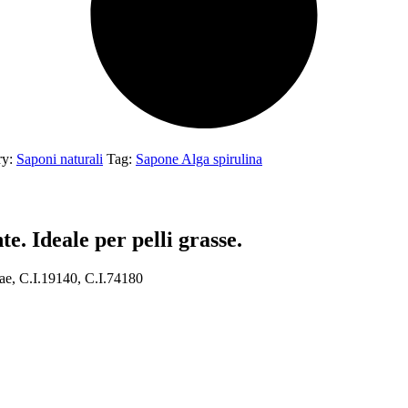
ry:
Saponi naturali
Tag:
Sapone Alga spirulina
e. Ideale per pelli grasse.
gae, C.I.19140, C.I.74180